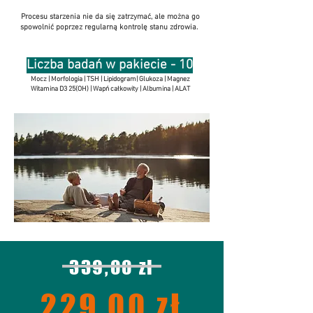
Procesu starzenia nie da się zatrzymać, ale można go
spowolnić poprzez regularną kontrolę stanu zdrowia.
Liczba badań w pakiecie - 10
Mocz | Morfologia | TSH | Lipidogram| Glukoza | Magnez
Witamina D3 25(OH) | Wapń całkowity | Albumina | ALAT
339,00 zł
229,00 zł