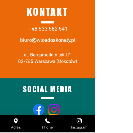
KONTAKT
+48 533 582 541
biuro@wlosdoskonaly.pl
ul. Bergamotki 6 lok.U1
02-765 Warszawa (Mokotów)
SOCIAL MEDIA
Adres
Phone
Instagram