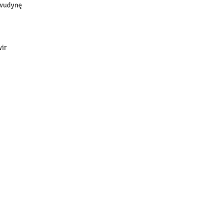
iwudynę
ir