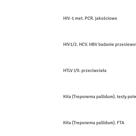
HIV-1 met. PCR. jakościowo
HIV1/2. HCV. HBV badanie przesiew
HTLV I/II. przeciwciała
Kiła (Treponema pallidum). testy po
Kiła (Treponema pallidum). FTA