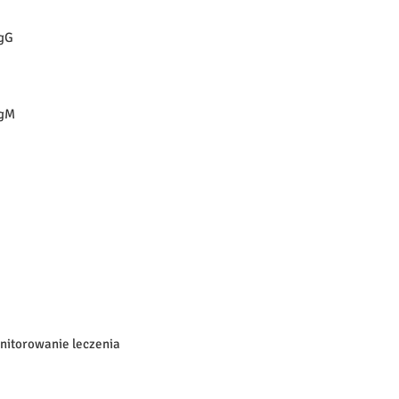
IgG
IgM
nitorowanie leczenia