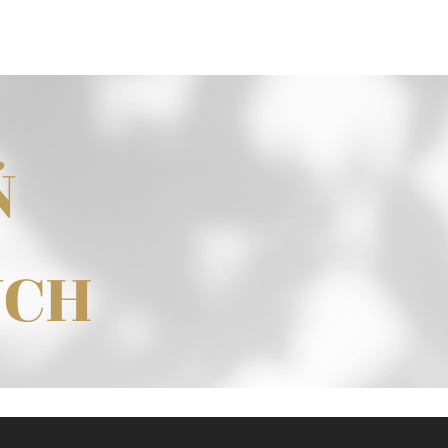
Umów wizy
Ń
YCH