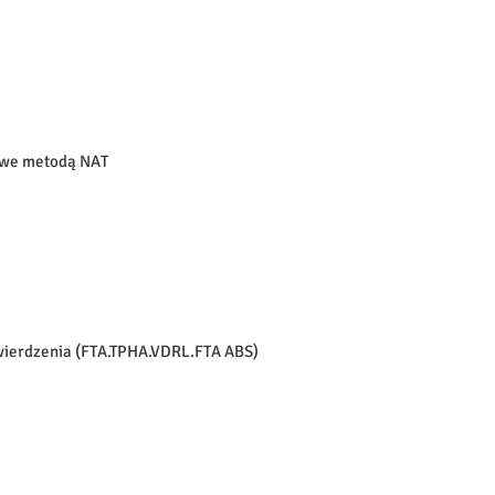
owe metodą NAT
twierdzenia (FTA.TPHA.VDRL.FTA ABS)