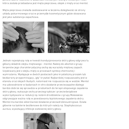
która została przebadana jest mięta pieprzowa, olejek z mięty oraz mentol.
Mięta pieprzowa znalazła zastosowanie w leczeniu dolegliwości ze strony
układu pokarmowego oraz w przemyśle kosmetycznym gdzie stosowana
jest jako substancja zapachowa.
Jednak największą rolę w kwestii kondycjonowania skóry głowy odgrywa tu
główny składnik olejku miętowego - mentol. Należy do alkoholi z grupy
terpenów jego charakterystyczną cechą się wyrazisty miętowy zapach.
Uzyskiwany jest z olejku mięty w procesach syntezy chemicznej i
wymrażaniu. Występuje w dwóch postaciach jako krystaliczny proszek lub
bezbarwny przypominający ,,igły" kryształ. Najbardziej rozpuszczalny jest w
etanolu oraz olejach tłustych, natomiast nie rozpuszcza się w wodzie. Mentol
ma udowodnione w badaniach in vitro działanie przeciwzapalne dlatego
bardzo dobrze się sprawdza w produktach do terapii atopowego zapalenia
skóry głowy, wykazuje cechy przeciwgrzybicze i przeciwświądowe
wykorzystywane w redukcji np. kolonii drożdżaków z grupy Malassesia
odgrywające ważna rolę w powstawaniu łojotokowego zapalenia skóry.
Mentol ma bardzo silnerównież działanie przeciwdrobnoustrojowe. Działa
głównie na bakterie beztlenowe do których należy np. Staphyloccocus
aureus, wywołujący infekcje owłosionej skóry głowy.