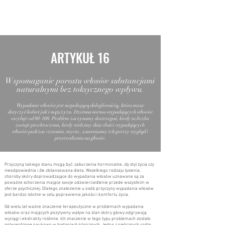
ARTYKUŁ 16
Wspomaganie porostu włosów substancjami
naturalnymi bez toksycznego wpływu.
Wypadanie włosów jest niepokojącą dolegliwością, która może
dotyczyć kobiet jak i mężczyzn. Dzienna norma wypadających włosów
oscyluje od 80-100. Problem zaczynamy dostrzegać, kiedy ta liczba
zostaje przekroczona, kiedy widzimy duże ilości wypadających
włosów podczas czesania, mycia , zauważamy ich gorszy wygląd i
przerzedzenia na głowie.
Przyczyną takiego stanu mogą być: zaburzenia hormonalne, zły styl życia czy
nieodpowiednia i źle zbilansowana dieta. Wszelkiego rodzaju łysienia,
choroby skóry doprowadzające do wypadania włosów uznawane są za
poważne schorzenia mające swoje odzwierciedlenie przede wszystkim w
sferze psychicznej. Dlatego znalezienie u osób przyczyny wypadania włosów
jest bardzo istotne w celu poprawienia jakości i komfortu życia.
Od wielu lat ważne znaczenie terapeutyczne w problemach wypadania
włosów oraz mających pozytywny wpływ na stan skóry głowy odgrywają
wyciągi i ekstrakty roślinne. Ich znaczenie w tego typu problemach zostało
potwierdzone naukowo w badaniach klinicznych. Jedną z nielicznych roślin