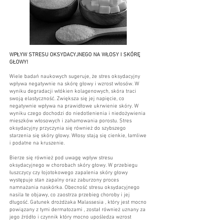
WPŁYW STRESU OKSYDACYJNEGO NA WŁOSY I SKÓRĘ
GŁOWY!
Wiele badań naukowych sugeruje, że stres oksydacyjny
wpływa negatywnie na skórę głowy i wzrost włosów. W
wyniku degradacji włókien kolagenowych, skóra traci
swoją elastyczność. Zwiększa się jej napięcie, co
negatywnie wpływa na prawidłowe ukrwienie skóry. W
wyniku czego dochodzi do niedotlenienia i niedożywienia
mieszków włosowych i zahamowania porostu. Stres
oksydacyjny przyczynia się również do szybszego
starzenia się skóry głowy. Włosy stają się cienkie, łamliwe
i podatne na kruszenie.
Bierze się również pod uwagę wpływ stresu
oksydacyjnego w chorobach skóry głowy. W przebiegu
łuszczycy czy łojotokowego zapalenia skóry głowy
występuje stan zapalny oraz zaburzony proces
namnażania naskórka. Obecność stresu oksydacyjnego
nasila te objawy, co zaostrza przebieg choroby i jej
długość. Gatunek drożdżaka Malassesia , który jest mocno
powiązany z tymi dermatozami , został również uznany za
jego źródło i czynnik który mocno upośledza wzrost