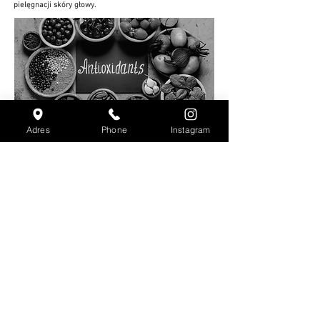
pielęgnacji skóry głowy.
Stres oksydacyjny
w znacznym stopniu przyśpiesza proces
Adres
Phone
Instagram
starzenia się skóry głowy i włosów. Jest silnie powiązany
z chorobami skóry głowy, z łysieniem androgenowym, czy
chorobami autoimmunologicznymi skóry. Dlatego tak
ważne jest, aby zarówno w pielęgnacji jak i diecie
antyoksydanty stanowiły integralną część terapii.
Ponieważ
każdego dnia nasze włosy są narażone na
działanie stresu oksydacyjnego i od Ciebie zależy w jaki
sposób będziesz ją chronił i cieszył się zdrowymi włosami.