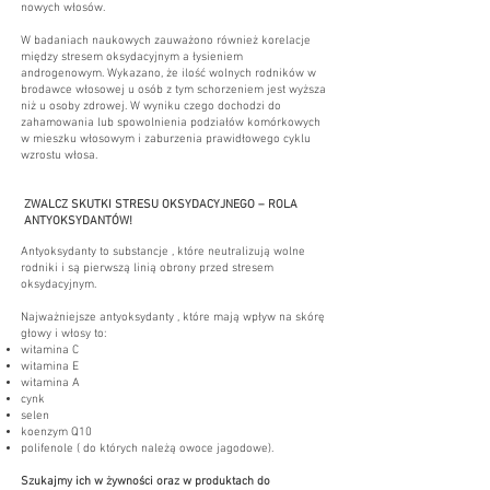
nowych włosów.
W badaniach naukowych zauważono również korelacje
między stresem oksydacyjnym a łysieniem
androgenowym. Wykazano, że ilość wolnych rodników w
brodawce włosowej u osób z tym schorzeniem jest wyższa
niż u osoby zdrowej. W wyniku czego dochodzi do
zahamowania lub spowolnienia podziałów komórkowych
w mieszku włosowym i zaburzenia prawidłowego cyklu
wzrostu włosa.
​ZWALCZ SKUTKI STRESU OKSYDACYJNEGO – ROLA
ANTYOKSYDANTÓW!
Antyoksydanty to substancje , które neutralizują wolne
rodniki i są pierwszą linią obrony przed stresem
oksydacyjnym.
Najważniejsze antyoksydanty , które mają wpływ na skórę
głowy i włosy to:
witamina C
witamina E
witamina A
cynk
selen
koenzym Q10
polifenole ( do których należą owoce jagodowe).
Szukajmy ich w żywności oraz w produktach do