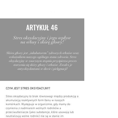
ARTYKUŁ 46
Stres oksydacyjny i jego wpływ
na włosy i skórę głowy!
Skóra głowy jest ,,inkubatorem” zdrowych włosów oraz
wskaźnikiem naszego ogólnego stanu zdrowia. Stres
oksydacyjny w znacznym stopniu przyśpiesza proces
starzenia się skóry głowy i włosów. Zwalcz je
antyoksydantami w diecie i pielęgnacji!
CZYM JEST STRES OKSYDACYJNY?
Stres oksydacyjny to brak równowagi między produkcją a
akumulacją reaktywnych form tlenu w naszych
komórkach. Występuje w organizmie, gdy mamy do
czynienia z nadmiarem wolnych rodników a
przeciwutleniacze (jako substancje, które usuwają lub
neutralizują wolne rodniki) nie są w stanie im