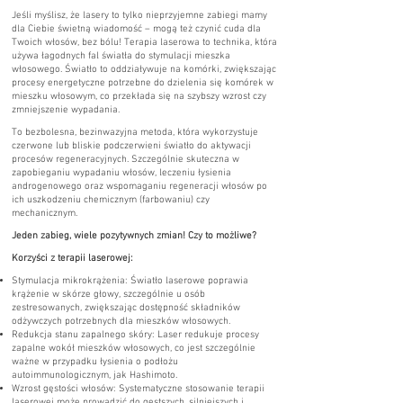
Jeśli myślisz, że lasery to tylko nieprzyjemne zabiegi mamy
dla Ciebie świetną wiadomość – mogą też czynić cuda dla
Twoich włosów, bez bólu! Terapia laserowa to technika, która
używa łagodnych fal światła do stymulacji mieszka
włosowego. Światło to oddziaływuje na komórki, zwiększając
procesy energetyczne potrzebne do dzielenia się komórek w
mieszku włosowym, co przekłada się na szybszy wzrost czy
zmniejszenie wypadania.
To bezbolesna, bezinwazyjna metoda, która wykorzystuje
czerwone lub bliskie podczerwieni światło do aktywacji
procesów regeneracyjnych. Szczególnie skuteczna w
zapobieganiu wypadaniu włosów, leczeniu łysienia
androgenowego oraz wspomaganiu regeneracji włosów po
ich uszkodzeniu chemicznym (farbowaniu) czy
mechanicznym.
Jeden zabieg, wiele pozytywnych zmian! Czy to możliwe?
Korzyści z terapii laserowej:
Stymulacja mikrokrążenia: Światło laserowe poprawia
krążenie w skórze głowy, szczególnie u osób
zestresowanych, zwiększając dostępność składników
odżywczych potrzebnych dla mieszków włosowych.
Redukcja stanu zapalnego skóry: Laser redukuje procesy
zapalne wokół mieszków włosowych, co jest szczególnie
ważne w przypadku łysienia o podłożu
autoimmunologicznym, jak Hashimoto.
Wzrost gęstości włosów: Systematyczne stosowanie terapii
laserowej może prowadzić do gęstszych, silniejszych i