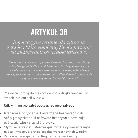
ARTYKUŁ 38
Innowacyjne terapie dla zdrowia
włosów, które odmienią Twoją fryzurę:
od mezoterapii po terapie laserowe.
Twoje włosy utraciły swój blask? Zastanawiasz się, co zrobić, by
odzyskać gęstość i siłę swoich kosmyków? Odkryj mezoterapię i
terapię laserową – te dwie zaawansowane techniki, które oferują
obiecujące rezultaty w odnawianiu i rewitalizacji włosów, czyniąc je
nie tylko zdrowszymi, ale i bardziej lśniącymi.
Rozpocznij drogę do pięknych włosów dzięki rewolucji w
świecie pielęgnacji włosów.
Odkryj mnóstwo zalet podczas jednego zabiegu!
Intensywne odżywienie: Dostarczane bezpośrednio do
skóry głowy składniki odżywcze intensywnie nawilżają i
odżywiają włosy oraz skórę głowy.
Stymulacja wzrostu: Mezoterapia może aktywować "śpiące"
mieszki włosowe, przyspieszając wzrost nowych włosów.
Zatrzymanie wypadania: Regularne zabiegi mogą