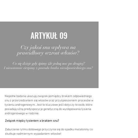
ARTYKUŁ 09
Czy jakoś snu wpływa na
prawidłowy wzrost włosów?
Co się dzieje gdy śpimy źle jedną noc po drugiej?
I nieustannie cierpimy z powodu braku nieodpowiedniego snu?
Niejedne badania ukazują związek pomiędzy brakiem odpowiedniego
snu z przerzedzaniem się włosów oraz przyśpieszeniem procesów w
łysieniu androgenowym. Jest to kluczowe jeśli dotyczy to osób, które
posiadają silną predyspozycje genetyczną do występowania łysienia
androgenowego w rodzinie.
Związek między łysieniem a brakiem snu?
Zaburzenie rytmu dobowego przyczynia się do spadku melatoniny co
skutkuje nadmiernym wypadaniem włosów!