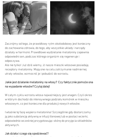
Zacznijmy od tego, że prawidłowy rytm okołodobowy jest konieczny
do zachowania zdrowia, do tego, aby wszystkie układy i narządy
działały w harmonii. Prawidłowe wydzielanie melatoniny zapewnia
odpowiedni sen, podczas którego organizm się regeneruje i
odpoczywa.
Ale nie tylko! Już dziś wiemy, iż nasze mieszki włosowe posiadają
receptory melatoniny. Mają one na celu zatrzymanie nadmiernej
utraty włosów, wzmocnić je i pobudzić do wzrostu.
Jakie jest działanie melatoniny na włosy? Czy faktycznie pomoże ona
na wypadanie włosów? Czytaj dalej!
W całym cyklu wzrostu włosa najważniejszy jest anagen. Czyli okres
w którym dochodzi do intensywnego podziału komórek w mieszku
włosowym, co jest konieczne dla produkcji nowych włosów.
I właśnie tę fazę wspiera melatonina! Szczególnie gdy dostarczamy
ją jako substancję aktywną w infuzji tlenowej lub w postaci wcierki,
odpowiednio wcześniej przygotowując skórę do przyjęcia składników
aktywnych.
Jak działa i czego się spodziewać?