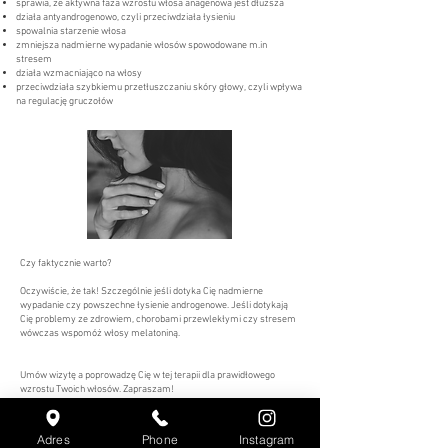
sprawia, że aktywna faza wzrostu włosa anagenowa jest dłuższa
działa antyandrogenowo, czyli przeciwdziała łysieniu
spowalnia starzenie włosa
zmniejsza nadmierne wypadanie włosów spowodowane m.in
stresem
działa wzmacniająco na włosy
przeciwdziała szybkiemu przetłuszczaniu skóry głowy, czyli wpływa
na regulację gruczołów
Czy faktycznie warto?
Oczywiście, że tak! Szczególnie jeśli dotyka Cię nadmierne
wypadanie czy powszechne łysienie androgenowe. Jeśli dotykają
Cię problemy ze zdrowiem, chorobami przewlekłymi czy stresem
wówczas wspomóż włosy melatoniną.
Umów wizytę a poprowadzę Cię w tej terapii dla prawidłowego
wzrostu Twoich włosów. Zapraszam!
Adres
Phone
Instagram